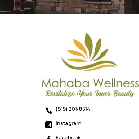
(819) 201-8514

Instagram

Facebook
