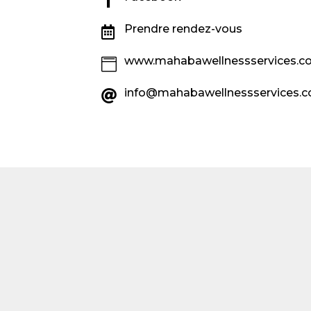
Prendre rendez-vous

www.mahabawellnessservices.

info@mahabawellnessservices.
